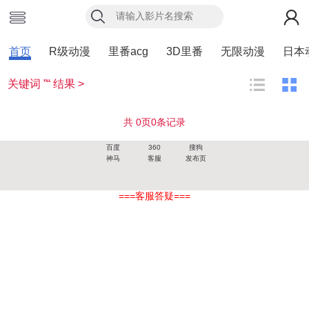
首页
R级动漫
里番acg
3D里番
无限动漫
日本
关键词 ”“ 结果 >
共
0
页
0
条记录
百度
360
搜狗
神马
客服
发布页
===客服答疑===